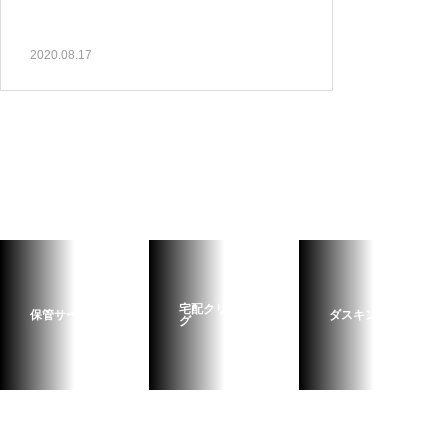
2020.08.17
お得情報
安心を一つプラス。11月から抗ウイルス加工が標準になりま
宅配クリーニン
保管サービス
ダスキン
グ
お知らせ