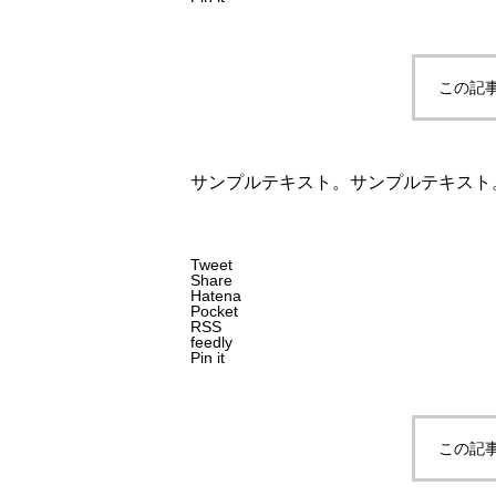
この記
サンプルテキスト。サンプルテキスト
お得情報
安心を一つプラス。11月から抗
Tweet
Share
Hatena
Pocket
RSS
feedly
Pin it
この記
お知らせ