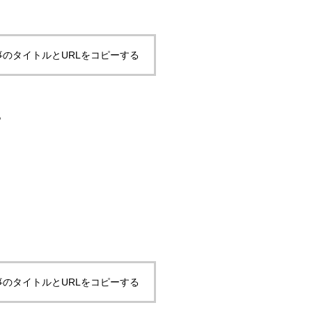
事のタイトルとURLをコピーする
。
ウイルス加工が標準になりました。
事のタイトルとURLをコピーする